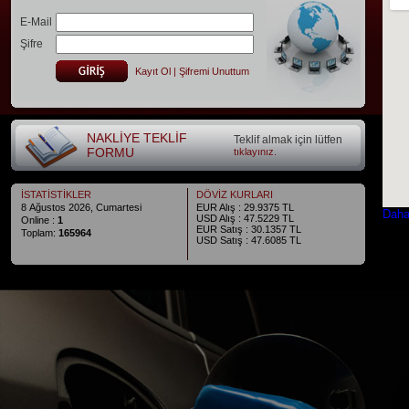
E-Mail
Şifre
Kayıt Ol | Şifremi Unuttum
NAKLİYE TEKLİF
Teklif almak için lütfen
FORMU
tıklayınız.
İSTATİSTİKLER
DÖVİZ KURLARI
8 Ağustos 2026, Cumartesi
EUR Alış :
29.9375
TL
Daha
USD Alış :
47.5229
TL
Online :
1
EUR Satış :
30.1357
TL
Toplam:
165964
USD Satış :
47.6085
TL