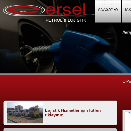
ANASAYFA
HAK
İlet
S
Te
E-Po
Lojistik Hizmetler için lütfen
tıklayınız.